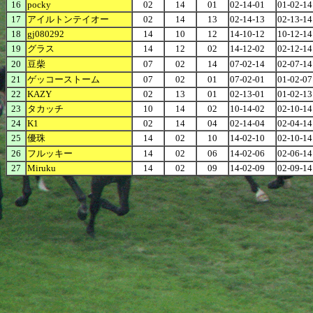
16
pocky
02
14
01
02-14-01
01-02-14
17
アイルトンテイオー
02
14
13
02-14-13
02-13-14
18
gj080292
14
10
12
14-10-12
10-12-14
19
グラス
14
12
02
14-12-02
02-12-14
20
豆柴
07
02
14
07-02-14
02-07-14
21
ゲッコーストーム
07
02
01
07-02-01
01-02-07
22
KAZY
02
13
01
02-13-01
01-02-13
23
タカッチ
10
14
02
10-14-02
02-10-14
24
K1
02
14
04
02-14-04
02-04-14
25
優珠
14
02
10
14-02-10
02-10-14
26
フルッキー
14
02
06
14-02-06
02-06-14
27
Miruku
14
02
09
14-02-09
02-09-14