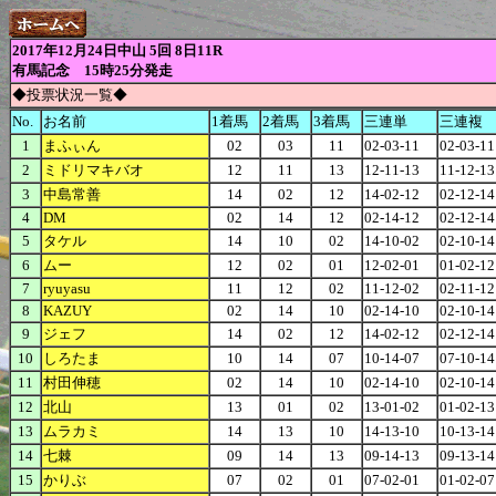
2017年12月24日中山 5回 8日11R
有馬記念 15時25分発走
◆投票状況一覧◆
No.
お名前
1着馬
2着馬
3着馬
三連単
三連複
1
まふぃん
02
03
11
02-03-11
02-03-11
2
ミドリマキバオ
12
11
13
12-11-13
11-12-13
3
中島常善
14
02
12
14-02-12
02-12-14
4
DM
02
14
12
02-14-12
02-12-14
5
タケル
14
10
02
14-10-02
02-10-14
6
ムー
12
02
01
12-02-01
01-02-12
7
ryuyasu
11
12
02
11-12-02
02-11-12
8
KAZUY
02
14
10
02-14-10
02-10-14
9
ジェフ
14
02
12
14-02-12
02-12-14
10
しろたま
10
14
07
10-14-07
07-10-14
11
村田伸穂
02
14
10
02-14-10
02-10-14
12
北山
13
01
02
13-01-02
01-02-13
13
ムラカミ
14
13
10
14-13-10
10-13-14
14
七棘
09
14
13
09-14-13
09-13-14
15
かりぶ
07
02
01
07-02-01
01-02-07