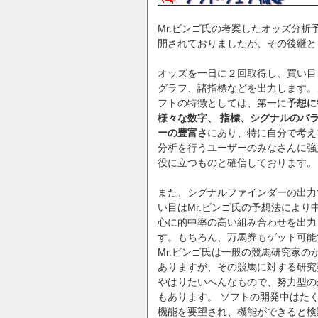
Mr.ビンゴ氏の考案したオッズ分析
開されておりましたが、その後継として
オッズを一日に２回取得し、買い目
グラフ、諸指標などを出力します。
フトの特徴としては、第一に
予想に
様々な数字、 指標、シグナルのバ
ーの豊富さ
にあり、特に自分で考え
分析を行うユーザーのみなさんに強
役に立つものと確信しております。
また、シグナルファインダーの出力
い目はMr.ビンゴ氏の予想法により
心に的中率の高い組み合わせを出力
す。もちろん、万馬券もゲット可能
Mr.ビンゴ氏は一般の競馬研究家の
ありますが、その競馬に対する研究
やはりたいへんなもので、努力型の
もあります。 ソフトの開発中はた
機能を要望され、機能ができると検