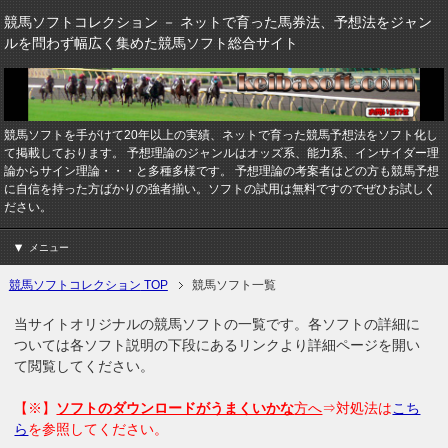
競馬ソフトコレクション － ネットで育った馬券法、予想法をジャン
ルを問わず幅広く集めた競馬ソフト総合サイト
競馬ソフトを手がけて20年以上の実績、ネットで育った競馬予想法をソフト化し
て掲載しております。 予想理論のジャンルはオッズ系、能力系、インサイダー理
論からサイン理論・・・と多種多様です。 予想理論の考案者はどの方も競馬予想
に自信を持った方ばかりの強者揃い。ソフトの試用は無料ですのでぜひお試しく
ださい。
メニュー
競馬ソフトコレクション
TOP
競馬ソフト一覧
当サイトオリジナルの競馬ソフトの一覧です。各ソフトの詳細に
ついては各ソフト説明の下段にあるリンクより詳細ページを開い
て閲覧してください。
【※】
ソフトのダウンロードがうまくいかな
方へ
⇒対処法は
こち
ら
を参照してください。