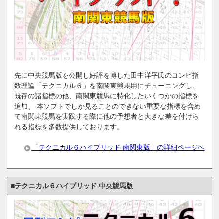
先に中央競馬版を公開し好評を博した田中洋平氏のコンピ指
数理論「テクニカル６」を南関東競馬用にチューニングし、
既存の諸指標の他、南関東競馬に特化したいくつかの指標を
追加、 本ソフトでしか見ることのできない重要な指標を含め
て南関東競馬を実践する際に他の予想者と大きな差を付けら
れる指標を多数提供しております。
「テクニカル６ハイブリッド 南関東版」の詳細ページへ
■テクニカル６ハイブリッド 中央競馬版