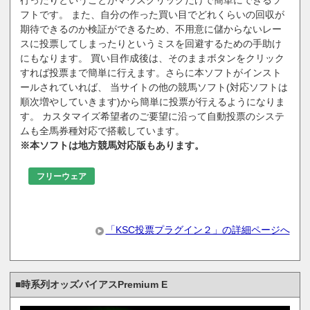
行ったりということがマウスクリックだけで簡単にできるソ
フトです。 また、自分の作った買い目でどれくらいの回収が
期待できるのか検証ができるため、不用意に儲からないレー
スに投票してしまったりというミスを回避するための手助け
にもなります。 買い目作成後は、そのままボタンをクリック
すれば投票まで簡単に行えます。さらに本ソフトがインスト
ールされていれば、 当サイトの他の競馬ソフト(対応ソフトは
順次増やしていきます)から簡単に投票が行えるようになりま
す。 カスタマイズ希望者のご要望に沿って自動投票のシステ
ムも全馬券種対応で搭載しています。
※本ソフトは地方競馬対応版もあります。
フリーウェア
「KSC投票プラグイン２」の詳細ページへ
■時系列オッズバイアスPremium E