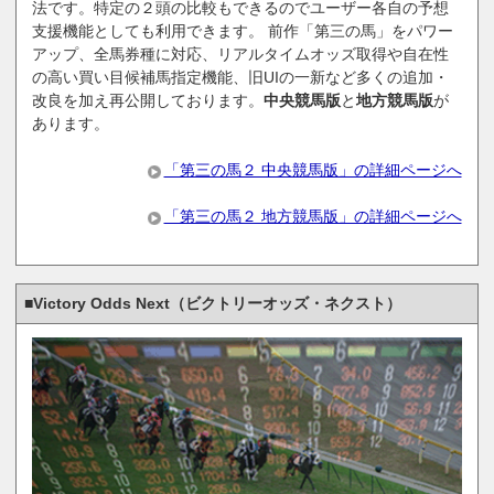
法です。特定の２頭の比較もできるのでユーザー各自の予想
支援機能としても利用できます。 前作「第三の馬」をパワー
アップ、全馬券種に対応、リアルタイムオッズ取得や自在性
の高い買い目候補馬指定機能、旧UIの一新など多くの追加・
改良を加え再公開しております。
中央競馬版
と
地方競馬版
が
あります。
「第三の馬２ 中央競馬版」の詳細ページへ
「第三の馬２ 地方競馬版」の詳細ページへ
■Victory Odds Next（ビクトリーオッズ・ネクスト）