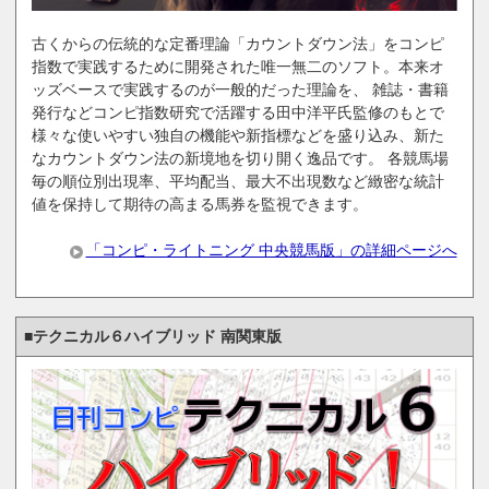
古くからの伝統的な定番理論「カウントダウン法」をコンピ
指数で実践するために開発された唯一無二のソフト。本来オ
ッズベースで実践するのが一般的だった理論を、 雑誌・書籍
発行などコンピ指数研究で活躍する田中洋平氏監修のもとで
様々な使いやすい独自の機能や新指標などを盛り込み、新た
なカウントダウン法の新境地を切り開く逸品です。 各競馬場
毎の順位別出現率、平均配当、最大不出現数など緻密な統計
値を保持して期待の高まる馬券を監視できます。
「コンピ・ライトニング 中央競馬版」の詳細ページへ
■テクニカル６ハイブリッド 南関東版