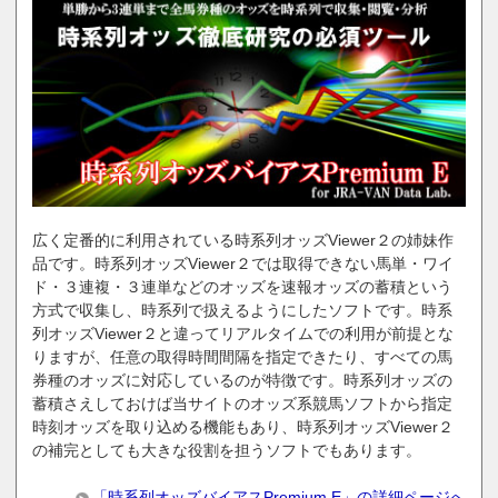
広く定番的に利用されている時系列オッズViewer２の姉妹作
品です。時系列オッズViewer２では取得できない馬単・ワイ
ド・３連複・３連単などのオッズを速報オッズの蓄積という
方式で収集し、時系列で扱えるようにしたソフトです。時系
列オッズViewer２と違ってリアルタイムでの利用が前提とな
りますが、任意の取得時間間隔を指定できたり、すべての馬
券種のオッズに対応しているのが特徴です。時系列オッズの
蓄積さえしておけば当サイトのオッズ系競馬ソフトから指定
時刻オッズを取り込める機能もあり、時系列オッズViewer２
の補完としても大きな役割を担うソフトでもあります。
「時系列オッズバイアスPremium E」の詳細ページへ