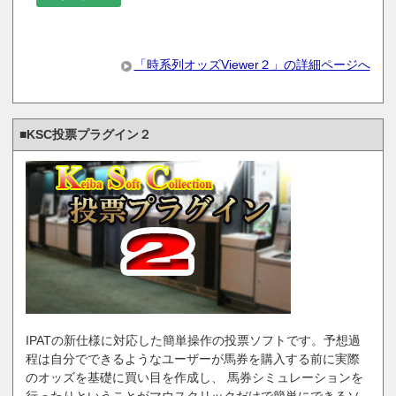
「時系列オッズViewer２」の詳細ページへ
■KSC投票プラグイン２
IPATの新仕様に対応した簡単操作の投票ソフトです。予想過
程は自分でできるようなユーザーが馬券を購入する前に実際
のオッズを基礎に買い目を作成し、 馬券シミュレーションを