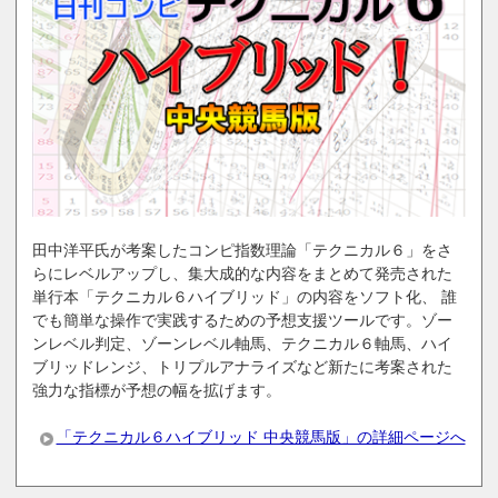
田中洋平氏が考案したコンピ指数理論「テクニカル６」をさ
らにレベルアップし、集大成的な内容をまとめて発売された
単行本「テクニカル６ハイブリッド」の内容をソフト化、 誰
でも簡単な操作で実践するための予想支援ツールです。ゾー
ンレベル判定、ゾーンレベル軸馬、テクニカル６軸馬、ハイ
ブリッドレンジ、トリプルアナライズなど新たに考案された
強力な指標が予想の幅を拡げます。
「テクニカル６ハイブリッド 中央競馬版」の詳細ページへ