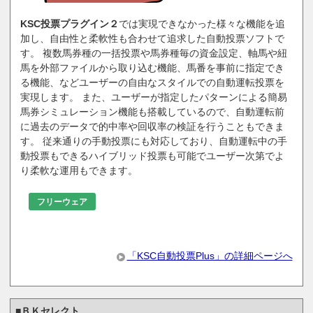
KSC投票プラグイン２
では実現できなかった様々な機能を追
加し、自由性と柔軟性も合わせて追求した自動投票ソフトで
す。 複数馬券種の一括投票や馬券種毎の資金設定、軸馬や紐
馬を外部ファイルから取り込む機能、馬番を事前に指定でき
る機能、などユーザーの自由なスタイルでの自動運転投票を
実現します。 また、ユーザーが指定したパターンによる簡易
馬券シミュレーション機能も搭載しているので、自動運転前
に過去のデータで的中率や回収率の検証を行うこともできま
す。 従来通りの手動投票にも対応しており、自動運転中の手
動投票もできるハイブリッド投票も可能でユーザー次第でよ
り柔軟な運用もできます。
フリーウェア
「KSC自動投票Plus」の詳細ページへ
■ＢＫセレクト