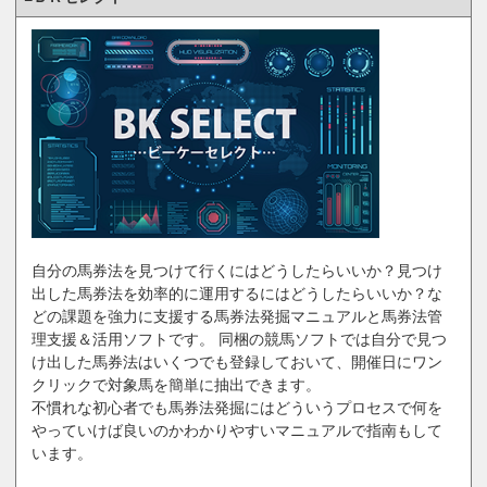
自分の馬券法を見つけて行くにはどうしたらいいか？見つけ
出した馬券法を効率的に運用するにはどうしたらいいか？な
どの課題を強力に支援する馬券法発掘マニュアルと馬券法管
理支援＆活用ソフトです。 同梱の競馬ソフトでは自分で見つ
け出した馬券法はいくつでも登録しておいて、開催日にワン
クリックで対象馬を簡単に抽出できます。
不慣れな初心者でも馬券法発掘にはどういうプロセスで何を
やっていけば良いのかわかりやすいマニュアルで指南もして
います。