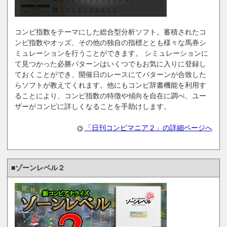
コンピ指数をテーマにした総合型分析ソフト。蓄積されたコ
ンピ指数やオッズ、その他の独自の指標ととも様々な馬券シ
ミュレーションを行うことができます。 シミュレーションに
て見つかった必勝パターンはいくつでもお気に入りに登録し
ておくことができ、開催日のレースにてパターンが合致した
らソフトが教えてくれます。他にもコンピ辞書機能を利用す
ることにより、コンピ指数の特徴や傾向を自在に調べ、ユー
ザーがコンピに詳しくなることを手助けします。
「日刊コンピマニア２」の詳細ページへ
■ゾーンレベル２