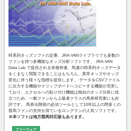
時系列オッズソフトの定番、JRA-VANライブラリでも多数の
ファンを持つ多機能なオッズ分析ソフトです。 JRA-VAN
Data Lab.で提供される単複枠連、馬連の時系列オッズデータ
をくまなく閲覧できることはもちろん、異常オッズやオッズ
変化に伴う様々な指標を提供します。 データをCSVファイル
に出力する機能やクリップボードへコピーする機能が充実し
ており、エクセルへの貼り付け機能は独自のオッズ分析に役
立つため、一般ファンから上級者クラスの馬券研究家にも好
評です。 馬券法開発の必須ツールとして10年以上の間多くの
競馬ファンの支持を得ているロングランの人気ソフトです。
※本ソフトは地方競馬対応版もあります。
フリーウェア