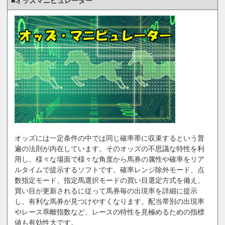
■オッズマニピュレーター
オッズには一定条件の中では同じ確率帯に収束するという普
遍の法則が内在しています。そのオッズの不思議な特性を利
用し、様々な場面で様々な角度から馬券の属性や確率をリア
ルタイムで提示するソフトです。確率レンジ除外モード、点
数指定モード、指定馬選択モードの買い目選定方式を備え、
買い目が更新されるに従って馬券毎の出現率を詳細に提示
し、有利な馬券が見つけやすくなります。配当帯別の出現率
やレース乖離指数など、レースの特性を見極めるための指標
値も有効性大です。