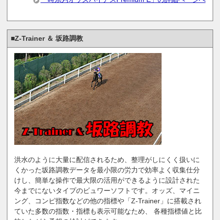
■Z-Trainer ＆ 坂路調教
洪水のように大量に配信されるため、整理がしにくく扱いに
くかった坂路調教データを最小限の労力で効率よく収集仕分
けし、簡単な操作で最大限の活用ができるように設計された
今までにないタイプのビュワーソフトです。オッズ、マイニ
ング、コンピ指数などの他の指標や「Z-Trainer」に搭載され
ていた多数の指数・指標も表示可能なため、 各種指標値と比