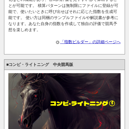
とが可能です。 積算パターンは無制限にファイルに登録が可
能で、使いたいときに呼び出せばそれに応じた指数を生成可
能です。 使い方は同梱のサンプルファイルや解説書が参考に
なります。あなた自身の指数を作成して独自の評価で競馬予
想を楽しめます。
「指数ビルダー」の詳細ページへ
■コンピ・ライトニング 中央競馬版